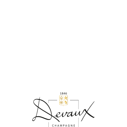
Conseil : servir ce champagne à 8-10°C au cours d’un
repas.
Suggestion d’accord :
À l'apéritif
Au dessert : Tarte aux pommes, Crêpe à la vanille
D MILLÉSIMÉ 2014
Exception
Notre tout nouveau Millésimé 2014, composé à 50% de
Pinot Noir et à 50% de Chardonnay !
Au nez : des arômes de fruits blancs.
En bouche : une très agréable sensation juteuse et
fraîche rappelant le zeste de citron.
Conseil : servir ce champagne à 8-10°C au cours d’un
repas.
Suggestion d’accord : fruits de mer (huîtres), fromages
(Tomme de Savoir), bar, homard.