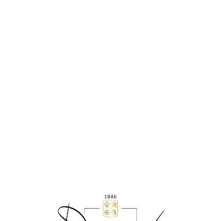
COFFRET CADEAU TERROIRS DE
CŒUR
Cœur des Bar - Rosé, Cœur des Bar - Blanc de
Noirs & Cœur de Nature
Découvrez nos champagnes de la gamme Terroirs de C
œur
!
Ce coffret cadeau de trois bouteilles comprend une bouteille
de C
œur des Bar - Rosé, de Cœur des Bar - Blanc de Noirs et de
Cœur de Nature (champagne BIO).
141,00 €
TTC L'UNITÉ
Découvrir