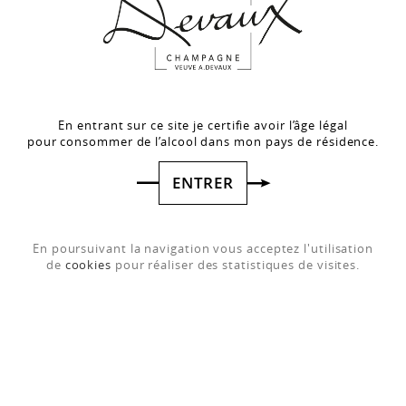
En entrant sur ce site je certifie avoir l’âge légal
pour consommer de l’alcool dans mon pays de résidence.
ENTRER
En poursuivant la navigation vous acceptez l'utilisation
de
cookies
pour réaliser des statistiques de visites.
CŒUR DES BAR - ROSÉ
Le reflet de la Côte des Bar
Le fruit gourmand
45,10 €
TTC L'UNITÉ
(SANS ÉTUI)