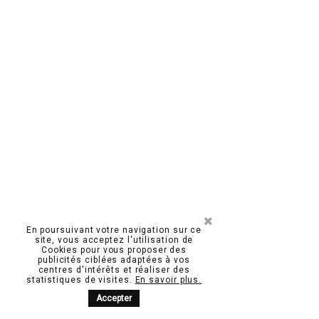
CONTACTEZ-NOUS
ACCUEIL
À PROPOS
F
T
I
En poursuivant votre navigation sur ce
L’ABUS D’ALCOOL EST DANGEREUX POUR LA SANTÉ. À CONSOMMER AVEC
site, vous acceptez l'utilisation de
MODÉRATION
Cookies pour vous proposer des
MENTIONS LÉGALES
publicités ciblées adaptées à vos
centres d'intérêts et réaliser des
CONDITIONS GÉNÉRALES DE VENTE
statistiques de visites.
En savoir plus.
Accepter