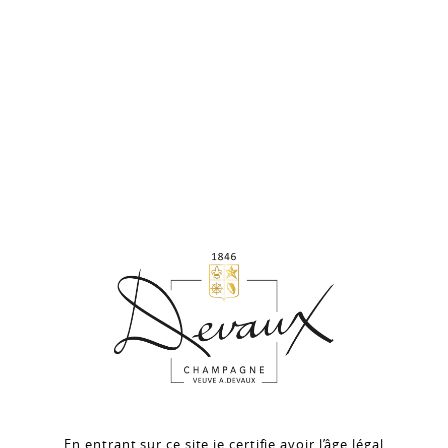
ROSÉ DES RICEYS CHANSEUX 2019
La finesse d'un terroir
Dans la limite des stocks disponibles
Rosé des Riceys
37,40 €
TTC L'UNITÉ
Découvrir
En entrant sur ce site je certifie avoir l’âge légal