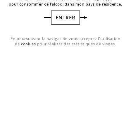
pour consommer de l’alcool dans mon pays de résidence.
ENTRER
En poursuivant la navigation vous acceptez l'utilisation
de
cookies
pour réaliser des statistiques de visites.
DIVINE
Gourmandise N°1
Créée par notre Chef de Caves et son équipe, nous avons confié
l'élaboration de notre Liqueur DIVINE à la Maison Gabriel
Boudier, spécialiste en la matière.
Nous l'avons conçue spécialement pour accompagner notre
Champagne Rosé dans un cocktail signé Devaux :
-Divine Délicatesse
(avec D Rosé)
16,40 €
TTC L'UNITÉ
(SANS ÉTUI)