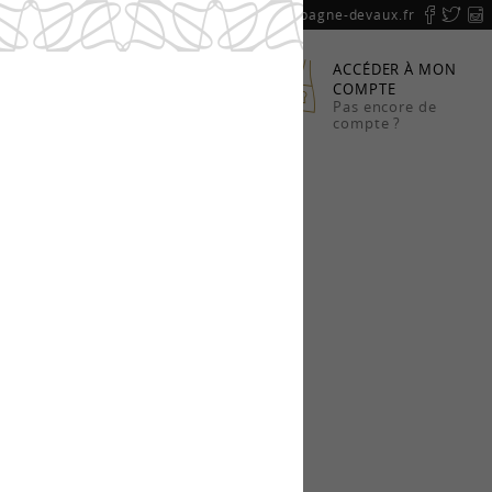
F
T
I
ORMATIONS : 03 25 38 63 85 OU
adv@champagne-devaux.fr
ACCÉDER À MON
PANIER
COMPTE
Pas encore de
(vide)
compte ?
VISITE ET DÉGUSTATION