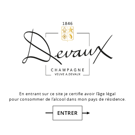
e N°1
e Chef de Caves et
us avons confié
e notre Liqueur
son Gabriel Boudier,
a matière.
onçue spécialement
ner notre
 dans un cocktail
tesse
(avec D Rosé)
C L'UNITÉ
(SANS ÉTUI)
En entrant sur ce site je certifie avoir l’âge légal
pour consommer de l’alcool dans mon pays de résidence.
ir
ENTRER
 panier