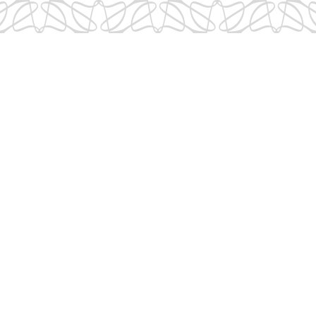
INF
 VINS ET COCKTAILS
OFFREZ (-VOUS)
RECETTES