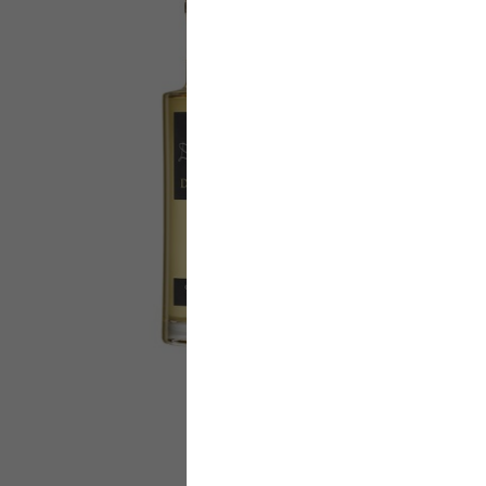
DIVINE
Gourmandis
Créée par notr
son équipe, no
l'élaboration d
DIVINE à la Mai
spécialiste en l
Nous l'avons c
pour accompag
Champagne Rosé
signé Devaux :
-Divine Délica
16,40 €
TT
Découvr
Ajouter au