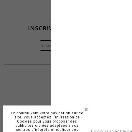
INSCRIVEZ-VOUS À LA NEWSLETTE
et recevez nos offres
>
AUTRES ACTUALITÉS SUR
INFORMATIONS
TÉL. : 03 25 38 30 65
Champagne Devaux
Hameau de Villeneuve
10110 Bar-sur-Seine (Fra
adv@champagne-devaux
En poursuivant votre navigation sur ce
site, vous acceptez l'utilisation de
Cookies pour vous proposer des
publicités ciblées adaptées à vos
centres d'intérêts et réaliser des
En poursuivant la na
L’ABUS D’ALCOOL EST DANGEREUX