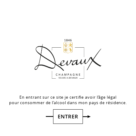
commerçants en ligne ont adopté le système 3D Secure
pour les paiements passés sur Internet. Ce dispositif,
nommé Verified by Visa chez Visa et SecureCode chez
MasterCard, a pour but de sécuriser les transactions, en
permettant d’authentifier les titulaires de cartes
bancaires et, ainsi, d’éviter leur utilisation frauduleuse.
Le système 3D Secure vous permet de recevoir un code
confidentiel par SMS sur votre téléphone portable ou par
message vocal sur votre téléphone fixe, afin de l’indiquer
sur le site internet marchand. A la saisie de ce code, la
transaction s'effectuera.
Le système 3D Secure est géré par votre propre banque.
Ainsi, si vous ne recevez pas de code, ni de message vocal,
nous vous prions de contacter celle-ci.
En entrant sur ce site je certifie avoir l’âge légal
INSCRIVEZ-VOUS À LA NEWSLETTER
pour consommer de l’alcool dans mon pays de résidence.
et recevez nos offres
ENTRER
>