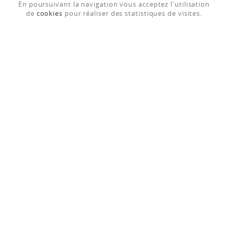
AUTRES ACTUALITÉS SUR
En poursuivant la navigation vous acceptez l'utilisation
de
cookies
pour réaliser des statistiques de visites.
INFORMATIONS
TÉL. : 03 25 38 30 65
Champagne Devaux
Hameau de Villeneuve
10110 Bar-sur-Seine (France)
adv@champagne-devaux.fr
CONTACTEZ-NOUS
ACCUEIL
À PROPOS