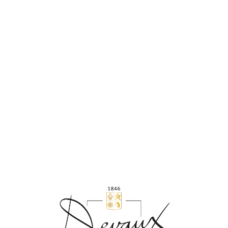
Plus d'infos
Pour commander un accessoire, votre panier doit
comporter au moins 1 flacon.
DESCRIPTION
LIVRAISON
Ce
tote bag Champagne Devaux
, petit sac de toile à soufflet
imprimé Champagne Devaux muni de deux anses, pourra
vous être utile au quotidien.
Idéal comme cadeau, ce
tote bag
léger, simple mais
esthétique fera plaisir à tous les âges.
Dimensions : 38 cm x 41 cm x 8.5 cm - 220 g
NOUS CONSEILLONS